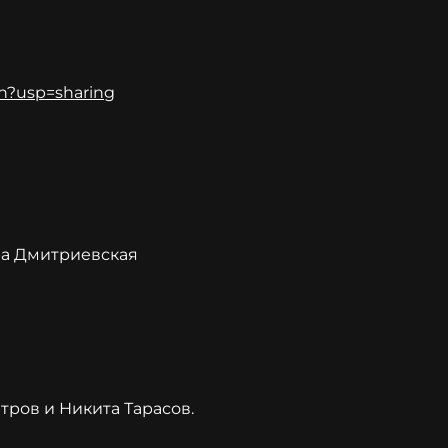
sh?usp=sharing
ра Дмитриевская
тров и Никита Тарасов.