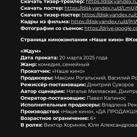
Скачать тизер-трейлер:
https://disk.yandex.
Скачать постер:
https://disk.yandex.ru/d/LmU
Скачать тизер-постер:
https://disk.yandex.r
Кадры из фильма:
https://disk.yandex.ru/d
Фотографии со съемок:
https://drive.googl
Страница кинокомпании «Наше кино» ВКо
«Ждун»
Дата проката:
20 марта 2025 года
Жанр:
комедия, семейный
Прокатчик:
«Наше кино»
Продюсеры:
Максим Рогальский, Василий Р
Режиссёр-постановщик:
Дмитрий Суворов
Автор сценария:
Наталья Милявская, Дмитр
Оператор-постановщик:
Павел Капинос
Исполнительные продюсеры:
Владлена Рек
Производство:
«Наше кино», «ДА ПРОДАКШН»
Возрастное ограничение:
6+
В ролях:
Виктор Хориняк, Юля Александрова,