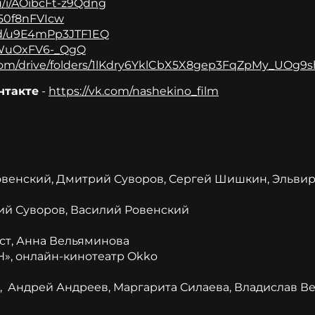
ru/i/AOibcFt-z9Qdng
j50f8nFVIcw
u/d/u9E4mPp3JTF1EQ
/jhWuOxFV6-_QgQ
e.com/drive/folders/1lKdry6YklCbX5X8gep3FqZpMy_UOg9
нтакте
-
https://vk.com/nashekino_film
овенский, Дмитрий Суворов, Сергей Шишкин, Эльви
ий Суворов, Василий Ровенский
ст, Анна Вельяминова
, онлайн-кинотеатр Okko
 Андрей Андреев, Маргарита Силаева, Владислав Ве