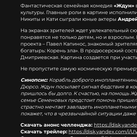
Фантастическая семейная комедия
«Ждун»
культуры. Главные роли в картине исполнил
Никиты и Кати сыграли юные актеры
Андре
На экранах зрителей ждет увлекательный с
понравятся не только детям, но и взрослым
проекта – Павел Капинос, знакомый зрителям
богатырь: Корень зла». В продюсерский сос
Дмитриевская. Картина создается при учас
Не пропустите самую космическую премьеру 
Синопсис:
Корабль доброго инопланетянина 
Дюрсо. Ждун посылает сигнал бедствия в кос
пришлось бы долго. К счастью, на помощь Жд
семье Семеновых предстоит помочь пришель
страстно мечтает завладеть инопланетными т
покажет, что в чрезвычайной ситуации даж
Скачать анонс челленджа:
https://disk.yan
Скачать трейлер:
https://disk.yandex.com/i