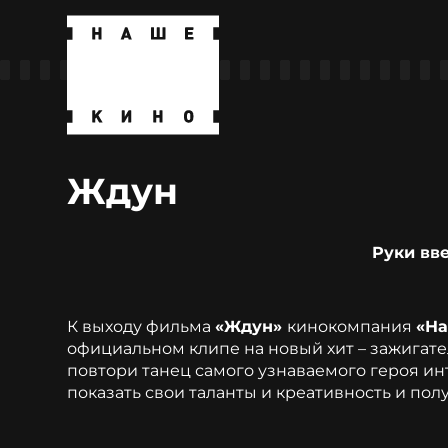
Ждун
Руки вверх! Сергей Жуков о
К выходу фильма
«Ждун»
кинокомпания
«Н
официальном клипе на новый хит – зажигат
повтори танец самого узнаваемого героя ин
показать свои таланты и креативность и пол