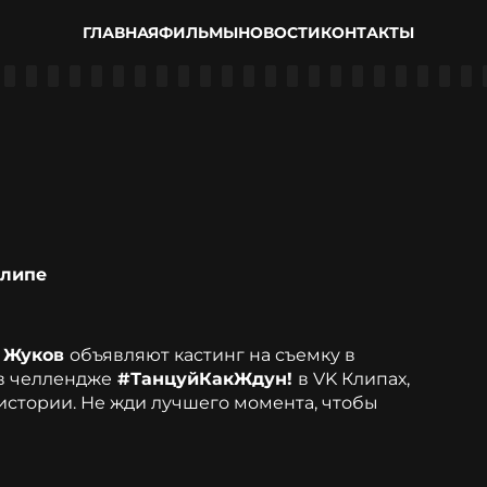
ГЛАВНАЯ
ФИЛЬМЫ
НОВОСТИ
КОНТАКТЫ
ипе
 Жуков
объявляют кастинг на съемку в
в челлендже
#ТанцуйКакЖдун!
в VK Клипах,
истории. Не жди лучшего момента, чтобы