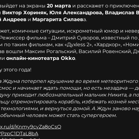
выйдет на экраны
20 марта
и расскажет о приключе
и
Виктор Хориняк, Юля Александрова, Владислав В
й Андреев
и
Маргарита Силаев
а.
южет, комичные ситуации, искрометный юмор и нев
. Режиссер фильма – Дмитрий Суворов, известный п
 по таким фильмам, как «Духless 2», «Хардкор», «Н
тав вошли Максим Рогальский, Василий Ровенский, 
тии
онлайн-кинотеатра Okko
.
этого года!
Ждуна потерпел крушение во время метеоритного до
мос и начинает ждать помощи, но есть незадача — до
уну приходит любознательный мальчик Никита, а поз
цу отремонтировать корабль, избежать козней мест
ехнологиями, и вернуться домой. А Ждун заново на
е обычный человек может стать супергероем.
dex.ru/d/Knmy9cvZa8oCsQ
/UVPzpC1DTaL8bA