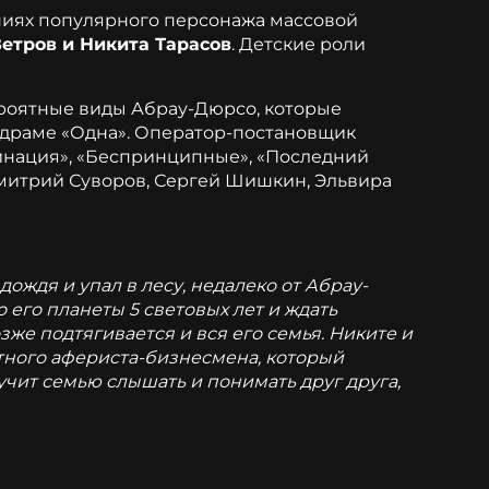
ниях популярного персонажа массовой
етров и Никита Тарасов
. Детские роли
ероятные виды Абрау-Дюрсо, которые
о драме «Одна». Оператор-постановщик
оминация», «Беспринципные», «Последний
Дмитрий Суворов, Сергей Шишкин, Эльвира
ждя и упал в лесу, недалеко от Абрау-
 его планеты 5 световых лет и ждать
же подтягивается и вся его семья. Никите и
ного афериста-бизнесмена, который
учит семью слышать и понимать друг друга,