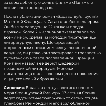
за свою дебютную роль в фильме «Пальмы и
линии электропередач».
После публикации роман «Здравствуй, грусть!»
18-летней Франсуазы Саган стал бестселлером.
Он был переведен на 22 языка и продан
тиражом более 2 миллионов экземпляров по
всему миру, сделав из молодой писательницы
литературную икону. Шокировавший
откровенным описанием сексуальности юной
девушки, он резко контрастировал с трезвостью
пуританских нравов послевоенной Франции.
Критики назвали ее дебют шедевром
независимой литературы. Молодая
писательница стала голосом целого поколения,
ищущего новый образ жизни.
Синопсис:
В разгар лета, у залитого солнцем
моря Французской Ривьеры, 17-летняя Сесиль
ведет гедонистическую жизнь со своим отцом-
плейбоем Рэймондом и его возлюбленной