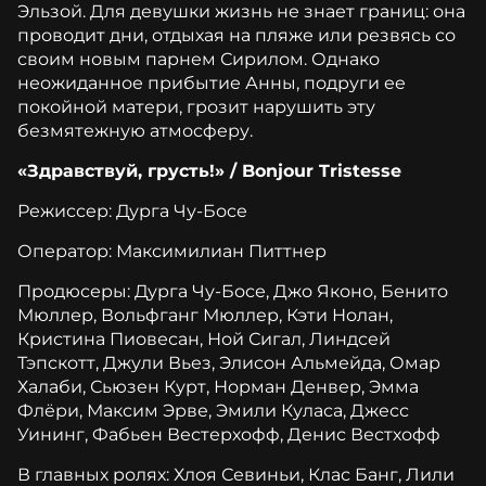
Эльзой. Для девушки жизнь не знает границ: она
проводит дни, отдыхая на пляже или резвясь со
своим новым парнем Сирилом. Однако
неожиданное прибытие Анны, подруги ее
покойной матери, грозит нарушить эту
безмятежную атмосферу.
«Здравствуй, грусть!» / Bonjour Tristesse
Режиссер: Дурга Чу-Босе
Оператор: Максимилиан Питтнер
Продюсеры: Дурга Чу-Босе, Джо Яконо, Бенито
Мюллер, Вольфганг Мюллер, Кэти Нолан,
Кристина Пиовесан, Ной Сигал, Линдсей
Тэпскотт, Джули Вьез, Элисон Альмейда, Омар
Халаби, Сьюзен Курт, Норман Денвер, Эмма
Флёри, Максим Эрве, Эмили Куласа, Джесс
Уининг, Фабьен Вестерхофф, Денис Вестхофф
В главных ролях: Хлоя Севиньи, Клас Банг, Лили