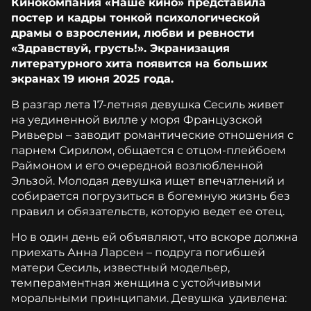
Кинокомпания «Наше кино» представила
постер и кадры тонкой психологической
драмы о взрослении, любви и ревности
«Здравствуй, грусть!». Экранизация
литературного хита появится на больших
экранах 19 июня 2025 года.
В разгар лета 17-летняя девушка Сесиль живет
на уединенной вилле у моря Французской
Ривьеры – заводит романтические отношения с
парнем Сирилом, общается с отцом-плейбоем
Раймоном и его очередной возлюбленной
Эльзой. Молодая девушка ищет впечатлений и
собирается погрузиться в богемную жизнь без
правил и обязательств, которую ведет ее отец.
Но в один день ей объявляют, что вскоре должна
приехать Анна Ларсен – подруга погибшей
матери Сесиль, известный модельер,
темпераментная женщина с устойчивыми
моральными принципами. Девушка удивлена: