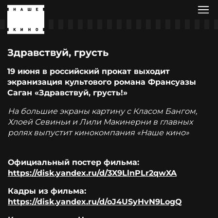
Здравствуй, грусть
19 июня в российский прокат выходит
экранизация культового романа Франсуазы
Саган «Здравствуй, грусть!»
На большие экраны картину с Класом Бангом,
Хлоей Севиньи и Лили Макинерни
в главных
ролях выпустит кинокомпания «Наше кино»
Официальный постер фильма:
https://disk.yandex.ru/d/3X9LlnPLr2qwXA
Кадры из фильма:
https://disk.yandex.ru/d/oJ4USyHvN9LogQ