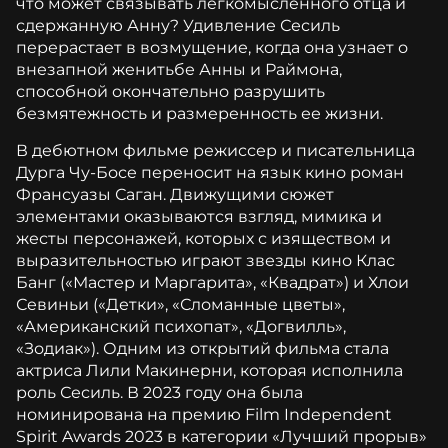
что может связывать легкомысленного отца и
сдержанную Анну? Удивление Сесиль
перерастает в возмущение, когда она узнает о
внезапной женитьбе Анны и Раймона,
способной окончательно разрушить
безмятежность и размеренность ее жизни.
В дебютном фильме режиссер и писательница
Дурга Чу-Босе переносит на язык кино роман
Франсуазы Саган. Движущими сюжет
элементами оказываются взгляд, мимика и
жесты персонажей, которых с изяществом и
выразительностью играют звезды кино Клас
Банг («Мастер и Маргарита», «Квадрат») и Хлои
Севиньи («Детки», «Сломанные цветы»,
«Американский психопат», «Догвилль»,
«Зодиак»). Одним из открытий фильма стала
актриса Лили Макинерни, которая исполнила
роль Сесиль. В 2023 году она была
номинирована на премию Film Independent
Spirit Awards 2023 в категории «Лучший прорыв»