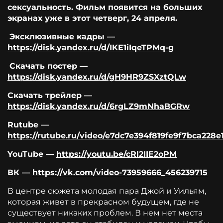
сексуальность. Фильм появится на больших
экранах уже в этот четверг, 24 апреля.
Эксклюзивные кадры —
https://disk.yandex.ru/d/IKE1iIqeTPMq-g
Скачать постер —
https://disk.yandex.ru/d/gH9HR9ZSXztQLw
Скачать трейлер —
https://disk.yandex.ru/d/6rgLZ9mNhaBGRw
Rutube —
https://rutube.ru/video/e7dc7e394f819fe9f7bca228e1
YouTube —
https://youtu.be/cRl2IIE2oPM
ВК —
https://vk.com/video-73959666_456239715
В центре сюжета молодая пара Джой и Уильям,
которая живет в прекрасном будущем, где не
существует никаких проблем. В нем нет места