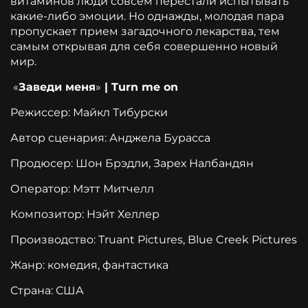
витаминов люди совсем перестали испытывать
какие-либо эмоции. Но однажды, молодая пара
пропускает прием загадочного лекарства, тем
самым открывая для себя совершенно новый
мир.
«
Заведи меня
»
| Turn me on
Режиссер: Майкл Тибурски
Автор сценария: Анджела Бурасса
Продюсер: Шон Брэдли, Зарех Налбандян
Оператор: Мэтт Митчелл
Композитор: Нэйт Хеллер
Производство: Truant Pictures, Blue Creek Pictures
Жанр: комедия, фантастика
Страна: США