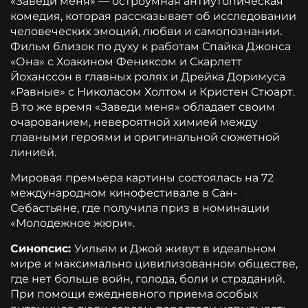
«Заведи меня» — остроумная антиутопическая
комедия, которая рассказывает об исследовании
человеческих эмоций, любви и самопознании.
Фильм близок по духу к работам Спайка Джонса
«Она» с Хоакином Фениксом и Скарлетт
Йоханссон в главных ролях и Дрейка Доримуса
«Равные» с Николасом Холтом и Кристен Стюарт.
В то же время «Заведи меня» обладает своим
очарованием, невероятной химией между
главными героями и оригинальной сюжетной
линией.
Мировая премьера картины состоялась на 72
международном кинофестивале в Сан-
Себастьяне, где получила приз в номинации
«Молодежное жюри».
Синопсис:
Уильям и Джой живут в идеальном
мире и максимально цивилизованном обществе,
где нет больше войн, голода, боли и страданий.
При помощи ежедневного приема особых