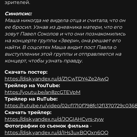
зрителей.
Синопсис:
Маша никогда не видела отца и считала, что он
ее бросил. Узнав из дневника матери, что его
зовут Павел Соколов и что они познакомились
на концерте группы «Звери», она решает его
найти. В соцсетях Маша видит пост Павла о
выступлении этой группы и отправляется на
концерт, чтобы узнать правду.
Скачать постер:
https://disk.yandex.ru/d/Z1CwTDY4Ze2AwQ
Трейлер на YouTube:
https://youtu.be/an8zcGTEVpM
Трейлер на RuTube:
https://rutube.ru/video/02cf1710f798fc12f1370729c036
Скачать трейлер:
https://disk.yandex.ru/d/JOGIAHCvrs-zyw
Фотографии со съемок фильма
-
https://disk.yandex.ru/d/IHs3uxBQOxn6OQ