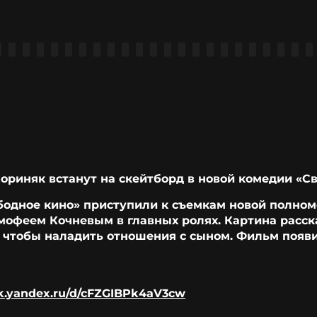
ориняк встанут на скейтборд в новой комедии «Св
бодное кино» приступили к съемкам новой полном
мофеем Кочневым в главных ролях. Картина расск
, чтобы наладить отношения с сыном. Фильм появи
isk.yandex.ru/d/cFZGIBPk4aV3cw