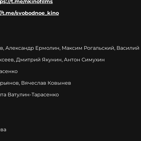
ps://t.me/nkinofilms
//t.me/svobodnoe_kino
, Александр Ермолин, Максим Рогальский, Василий
ксеев, Дмитрий Якунин, Антон Симухин
асенко
рьянов, Вячеслав Ковынев
та Ватулин-Тарасенко
ова