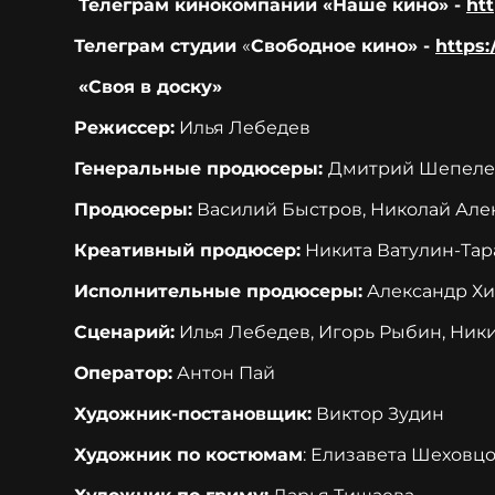
Телеграм кинокомпании «Наше кино» -
htt
Телеграм студии
«
Свободное кино» -
https:
«Своя в доску»
Режиссер:
Илья Лебедев
Генеральные продюсеры:
Дмитрий Шепелев
Продюсеры:
Василий Быстров, Николай Але
Креативный продюсер:
Никита Ватулин-Тар
Исполнительные продюсеры:
Александр Хи
Сценарий:
Илья Лебедев, Игорь Рыбин, Ники
Оператор:
Антон Пай
Художник-постановщик:
Виктор Зудин
Художник по костюмам
: Елизавета Шеховц