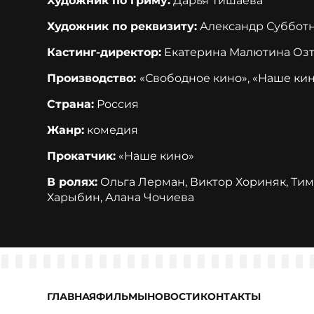
Художник по гриму:
Дарья Тишаева
Художник по реквизиту:
Александр Суббот
Кастинг-директор:
Екатерина Малютина Оз
Производство:
«Свободное кино», «Наше ки
Страна:
Россия
Жанр:
комедия
Прокатчик:
«Наше кино»
В ролях:
Ольга Лерман, Виктор Хориняк, Тим
Харыбин, Алана Чочиева
ГЛАВНАЯ
ФИЛЬМЫ
НОВОСТИ
КОНТАКТЫ