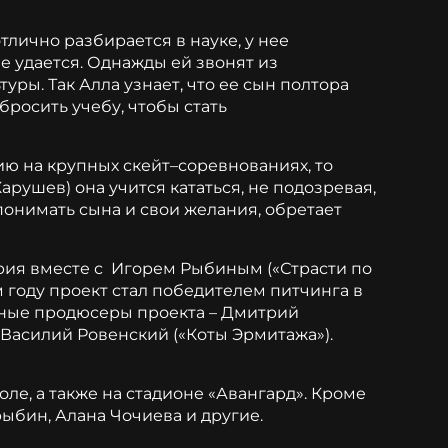
тлично разбирается в науке, у нее
 удается. Однажды ей звонят из
уры. Так Алла узнает, что ее сын полтора
бросить учебу, чтобы стать
ию на крупных скейт–соревнованиях, то
рушев) она учится кататься, не подозревая,
понимать сына и свои желания, обретает
рия вместе с Игорем Рыбиным («Страсти по
 году проект стал победителем питчинга в
ьные продюсеры проекта – Дмитрий
 Василий Ровенский («Коты Эрмитажа»).
ле, а также на стадионе «Авангард». Кроме
рыбин, Алана Чочиева и другие.