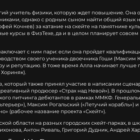
гий учитель физики, которую ждет повышение. Она о
никами, однако с родным сыном найти общий язык не
фей Кочнев) за катание на скейте на памятнике культ
е курсы в ФизТехе, да и в целом планирует совсем 
аключает с ним пари: если она пройдет квалификац
оводством своего ученика-двоечника Гоши (Максим Ка
еру и репутацию. В тоже время Алла начинает лучше 
 Хориняк).
 который также принял участие в написании сцена
реативный продюсер «Страх над Невой»). В прошлом
ского питчинга дебютантов в рамках ММКФ. Генерал
ьтерьер»), Максим Рогальский («Летучий корабль») и
» (рабочее название проекта «Скейт»).
ой области на разных городских скейт-парках, в шко
Тихонова, Антон Риваль, Григорий Дудник, Андрей Ха