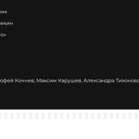
ник
текин
но»
офей Кочнев, Максим Карушев, Александра Тихонова