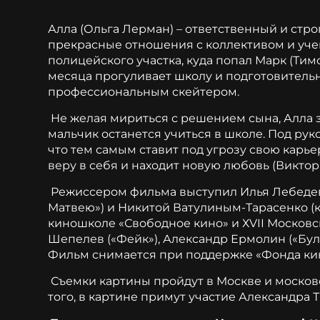
Алла (Ольга Лерман) – ответственный и стро
прекрасные отношения с коллективом и уче
полицейского участка, куда попал Марк (Тимо
месяца прогуливает школу и подготовительны
профессиональным скейтером.
Не желая мириться с решением сына, Алла з
мальчик останется учиться в школе. Под рук
что тем самым ставит под угрозу свою карь
веру в себя и находит новую любовь (Виктор
Режиссером фильма выступил Илья Лебедев,
Матвею») и Никитой Ватулиным-Тарасенко (к
киношколе «Свободное кино» и ХVII Москов
Шепелев («Фейк»), Александр Ермолин («Бул
Фильм снимается при поддержке «Фонда кино
Съемки картины пройдут в Москве и московск
того, в картине примут участие Александра 