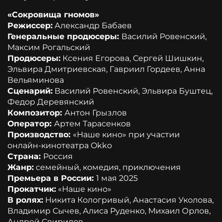
«Сокровища гномов»
Режиссер:
Александр Бабаев
Генеральные продюсеры:
Василий Ровенский,
Максим Рогальский
Продюсеры:
Ксения Егорова, Сергей Шишкин,
Эльвира Дмитриевская, Гавриил Гордеев, Анна
Вельяминова
Сценарий:
Василий Ровенский, Эльвира Буштец,
Федор Деревянский
Композитор:
Антон Грызлов
Оператор:
Артем Тарасенков
Производство:
«Наше кино» при участии
онлайн-кинотеатра Okko
Страна:
Россия
Жанр:
семейный, комедия, приключения
Премьера в России:
1 мая 2025
Прокатчик:
«Наше кино»
В ролях:
Никита Кологривый, Анастасия Уколова,
Владимир Сычев, Алиса Руденко, Михаил Орлов,
Андрей Свиридов