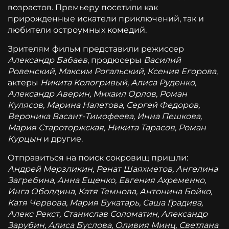
возрастов. Премьеру посетили как
прирожденные искатели приключений, так и
любители остроумных комедий.
Зрителям фильм представили режиссер
Александр Бабаев
, продюсеры
Василий
Ровенский, Максим Рогальский, Ксения Егорова
,
актеры
Никита Кологривый, Алиса Руденко,
Александр Аверин, Михаил Орлов, Роман
Кулясов, Марина Налетова, Сергей Федоров,
Вероника Васант-Тимофеева, Инна Пешкова,
Мария Староторжская, Никита Тарасов, Роман
Курцын
и другие.
Отправиться на поиск сокровищ пришли:
Андрей Мерзликин, Ренат Шаяхметов, Ангелина
Загребина, Анна Ещенко, Евгения Ахременко,
Инга Оболдина, Катя Темнова, Антонина Бойко,
Катя Червова, Мария Букатарь, Саша Градива,
Алекс Рекст, Станислав Соломатин, Александр
Зарубин, Алиса Буслова, Оливия Минц, Светлана