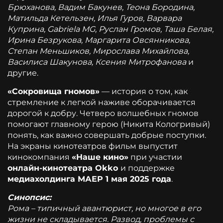
Брюханова, Вадим Бакунев, Теона Бородина,
Матильда Кетельзен, Илья Гуров, Варвара
Куприна, Gabriela MG, Руслан Громов, Таша Белая,
Ирина Безрукова, Маргарита Овсянникова,
Степан Меньшиков, Мирослава Михайлова,
Василиса Шакунова, Ксения Митрофанова
и
другие.
«Сокровища гномов»
— история о том, как
стремление к легкой наживе оборачивается
дорогой к добру. Четверо волшебных гномов
помогают главному герою (Никита Кологривый)
понять, как важно совершать добрые поступки.
На экраны кинотеатров фильм выпустит
кинокомпания
«Наше кино»
при участии
онлайн-кинотеатра Okko
и поддержке
медиахолдинга МАЕР 1 мая 2025 года
.
Синопсис:
Рома – типичный авантюрист, но многое в его
жизни не складывается. Развод, проблемы с