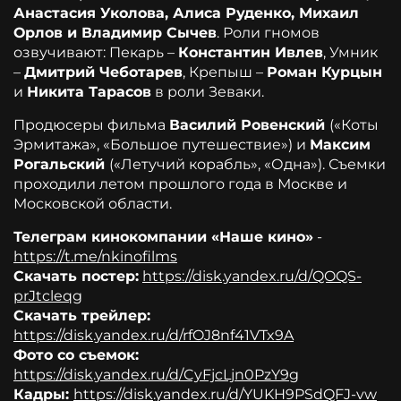
Анастасия Уколова, Алиса Руденко, Михаил
Орлов и Владимир Сычев
. Роли гномов
озвучивают: Пекарь –
Константин Ивлев
, Умник
–
Дмитрий Чеботарев
, Крепыш –
Роман Курцын
и
Никита Тарасов
в роли Зеваки.
Продюсеры фильма
Василий Ровенский
(«Коты
Эрмитажа», «Большое путешествие») и
Максим
Рогальский
(«Летучий корабль», «Одна»). Съемки
проходили летом прошлого года в Москве и
Московской области.
Телеграм кинокомпании «Наше кино»
-
https://t.me/nkinofilms
Скачать постер:
https://disk.yandex.ru/d/QOQS-
prJtcleqg
Скачать трейлер:
https://disk.yandex.ru/d/rfOJ8nf41VTx9A
Фото со съемок:
https://disk.yandex.ru/d/CyFjcLjn0PzY9g
Кадры:
https://disk.yandex.ru/d/YUKH9PSdQFJ-vw