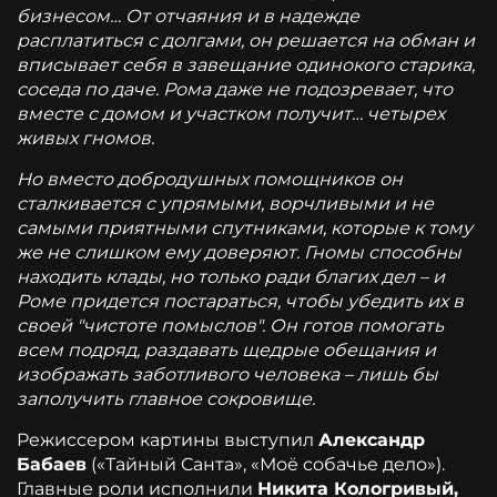
бизнесом… От отчаяния и в надежде
расплатиться с долгами, он решается на обман и
вписывает себя в завещание одинокого старика,
соседа по даче. Рома даже не подозревает, что
вместе с домом и участком получит… четырех
живых гномов.
Но вместо добродушных помощников он
сталкивается с упрямыми, ворчливыми и не
самыми приятными спутниками, которые к тому
же не слишком ему доверяют. Гномы способны
находить клады, но только ради благих дел – и
Роме придется постараться, чтобы убедить их в
своей "чистоте помыслов". Он готов помогать
всем подряд, раздавать щедрые обещания и
изображать заботливого человека – лишь бы
заполучить главное сокровище.
Режиссером картины выступил
Александр
Бабаев
(«Тайный Санта», «Моё собачье дело»).
Главные роли исполнили
Никита Кологривый,