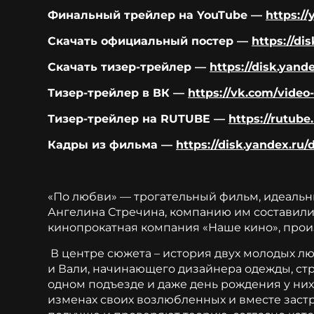
Финальный трейлер на YouTube —
https:/
Скачать официальный постер —
https://di
Скачать тизер-трейлер —
https://disk.yan
Тизер-трейлер в ВК —
https://vk.com/vide
Тизер-трейлер на RUTUBE —
https://rutub
Кадры из фильма —
https://disk.yandex.ru
«По любви» — трогательный фильм, идеальн
Ангелина Стречина, компанию им составили
кинопрокатная компания «Наше кино», про
В центре сюжета – история двух молодых лю
и Вали, начинающего дизайнера одежды, стр
одном подъезде и даже день рождения у них
изменах своих возлюбленных и вместе застр