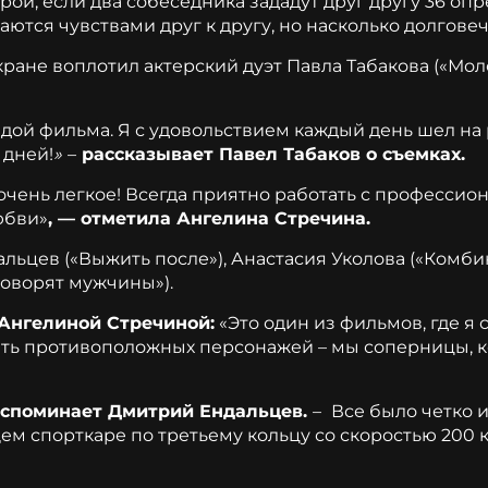
рой, если два собеседника зададут друг другу 36 о
аются чувствами друг к другу, но насколько долгове
ане воплотил актерский дуэт Павла Табакова («Мол
ндой фильма. Я с удовольствием каждый день шел на
 дней!
»
–
рассказывает Павел Табаков о съемках.
ень легкое! Всегда приятно работать с профессион
юбви»
, — отметила Ангелина Стречина.
ьцев («Выжить после»), Анастасия Уколова («Комбин
говорят мужчины»).
 Ангелиной Стречиной:
«Это один из фильмов, где я
ть противоположных персонажей – мы соперницы, к
споминает Дмитрий Ендальцев.
–
Все было четко 
щем спорткаре по третьему кольцу со скоростью 200 