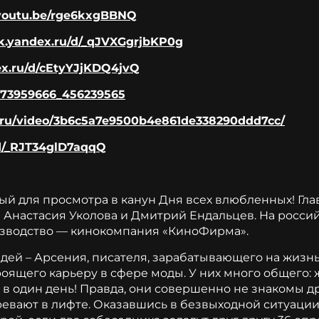
/youtu.be/rge6kxgBBNQ
sk.yandex.ru/d/_qJVXGgrjbKP0g
dex.ru/d/cEtyYJjKDQ4jvQ
o-73959666_456239565
e.ru/video/3b6c5a7e9500b4e861de338290ddd7cc/
/d/_RJT34glD7aqqQ
ый для просмотра в канун Дня всех влюбленных! Гла
 Анастасия Уколова и Дмитрий Ендальцев. На росси
изводство — кинокомпания «КиноФирма».
дей – Арсения, писателя, зарабатывающего на жизн
оящего карьеру в сфере моды. У них много общего: 
 в один день! Правда, они совершенно не знакомы д
евают в лифте. Оказавшись в безвыходной ситуации,