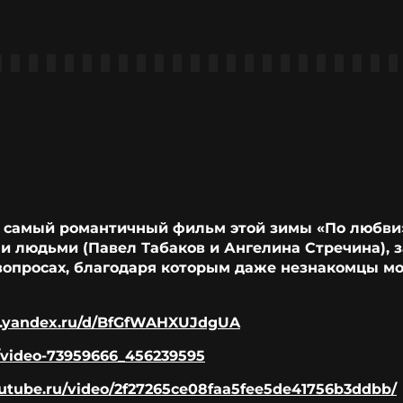
ит самый романтичный фильм этой зимы «По любви
 людьми (Павел Табаков и Ангелина Стречина), з
вопросах, благодаря которым даже незнакомцы мог
sk.yandex.ru/d/BfGfWAHXUJdgUA
/video-73959666_456239595
/rutube.ru/video/2f27265ce08faa5fee5de41756b3ddbb/