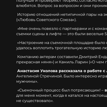
получше и проверяют теорию, согласно кото
влюбятся. Вопрос за вопросом и они проник
Историю отношений нетипичной пары на экр
(«Любовь Советского Союза»).
«
Мне очень повезло с партнерами и с кома
съемки сцены в лифте — это были веселые 5
«Настроение на съемочной площадке было оч
удалось воплотить трогательную историю л
Компанию актерам составили Дмитрий Ендал
прекрасная няня») и Камиль Ларин («О чем 
Анастасия Уколова рассказала о работе с
Ангелиной Стречиной. Было интересно игра
мужчины».
«
Съемочный процесс был потрясающим! –
в
для меня момент, когда я катался на настоя
не существовало
».