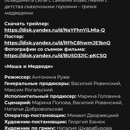
объединить силы с самыми известными с
детства сказочными героями – тремя
медведями.
Скачать трейлер:
https://disk.yandex.ru/d/NaYFhnYiLMla-Q
Постер:
https://disk.yandex.ru/d/RFhC8hwmJE1bnQ
Фотографии со съемок фильма:
https://disk.yandex.ru/d/BU5D3JlC-pKCSQ
«Маша и Медведи»
Режиссер:
Антонина Руже
Генеральные продюсеры:
Василий Ровенский,
Максим Рогальский
Исполнительный продюсер:
Марина Головина
Сценарий:
Марина Попова, Василий Ровенский,
Наталья Добровольская
Оператор-постановщик:
Михаил Дворжецкий
Художник-постановщик:
Георгий Банюк
Художник по гриму:
Наталия Шкарабурова