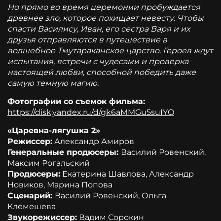
Но прямо во время церемонии пробуждается
древнее зло, которое похищает невесту. Чтобы
спасти Василису, Иван, его сестра Варя и их
друзья отправляются в путешествие в
волшебное Тмутараканское царство. Героев ждут
испытания, встречи с чудесами и проверка
настоящей любви, способной победить даже
самую темную магию.
Фотографии со съемок фильма:
https://disk.yandex.ru/d/gk6aMMGu5suIYQ
«Царевна-лягушка 2»
Режиссер:
Александр Амиров
Генеральные продюсеры:
Василий Ровенский,
Максим Рогальский
Продюсеры:
Екатерина Шавлова, Александр
Новиков, Марина Попова
Сценарий:
Василий Ровенский, Ольга
Клемешева
Звукорежиссер:
Вадим Сорокин