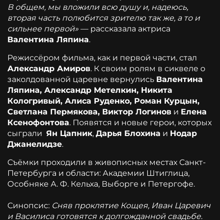
В общем, мы вложили всю душу и, надеюсь,
вторая часть полюбится зрителю так же, а то и
сильнее первой»
— рассказала актриса
Валентина Ляпина
.
Режиссёром фильма, как и первой части, стал
Александр Амиров
. К своим ролям в сиквеле о
заколдованной царевне вернулись
Валентина
Ляпина, Александр Метелкин, Никита
Кологривый, Алиса Руденко, Роман Курцын,
Светлана Пермякова, Виктор Логинов
и
Елена
Ксенофонтова
. Появятся и новые герои, которых
сыграли
Ян Цапник
,
Дарья Блохина
и
Нодар
Джанелидзе
.
Съёмки проходили в живописных местах Санкт-
Петербурга и области: Академии Штиглица,
Особняке А. Ф. Кельха, Выборге и Петергофе.
Синопсис:
Сняв проклятие Кощея, Иван Царевич
и Василиса готовятся к долгожданной свадьбе.