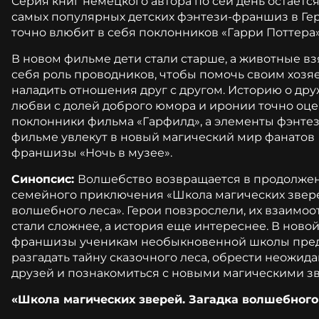
Серия книг немецкого автора по сей день остается
самых популярных детских фэнтези-франшиз в Ге
точно влюбит в себя поклонников «Гарри Поттера
В новом фильме дети стали старше, а животные вз
себя роль проводников, чтобы помочь своим хозя
наладить отношения друг с другом. Историю о дру
любви с долей доброго юмора и иронии точно оце
поклонники фильма «Гарфилд», а элементы фэнтез
фильме увлекут в новый магический мир фанатов
франшизы «Ночь в музее».
Синопсис:
Волшебство возвращается в продолже
семейного приключения «Школа магических звере
волшебного леса». Герои повзрослели, их взаимо
стали сложнее, а история еще интереснее. В новой
франшизы ученикам необыкновенной школы пре
разгадать тайну сказочного леса, обрести неожид
друзей и познакомиться с новыми магическими з
«Школа магических зверей. Загадка волшебного