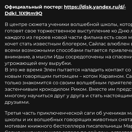
Официальный постер:
https://disk.yandex.ru/d/-
DdkI_1IX9tm9Q
В центре сюжета ученики волшебной школы,
кото
готовят свое торжественное выступление ко Дню л
каждого из героев новой части фильма есть своя м
хочет стать известным блогером, Сайлас влюблен 
всеми возможными способами пытается привлечь
внимание, а мысли Иды сосредоточены на спасени
угрожающей ему вырубки.
В это же время Элен пытается наладить контакт со
новым говорящим питомцем – котом Караяном. Са
только знакомится со своим волшебным приятеле
застенчивым крокодилом Риком. Вместе им предс
многому научиться друг у друга и стать настоящи
друзьями.
Третья часть приключенческой саги об учениках 
школы и их волшебных говорящих животных снята
мотивам книжного бестселлера писательницы Мар