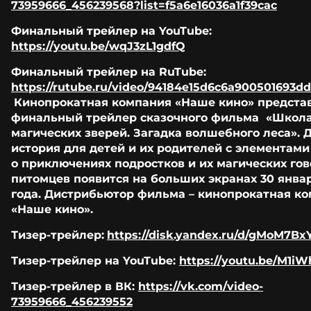
73959666_456239568?list=f5a6e16036a1f39cac
Финальный трейлер на YouTube:
https://youtu.be/wqJ3zL1gdfQ
Финальный трейлер на RuTube:
https://rutube.ru/video/94184e15d6c6a900501693d
Кинопрокатная компания «Наше кино» предста
финальный трейлер сказочного фильма «Школ
магических зверей. Загадка волшебного леса». 
история для детей и их родителей с элементами
о приключениях подростков и их магических го
питомцев появится на больших экранах 30 янва
года. Дистрибьютор фильма – кинопрокатная к
«Наше кино».
Тизер-трейлер:
https://disk.yandex.ru/d/gMoM7B
Тизер-трейлер на YouTube:
https://youtu.be/M1i
Тизер-трейлер в ВК:
https://vk.com/video-
73959666_456239552