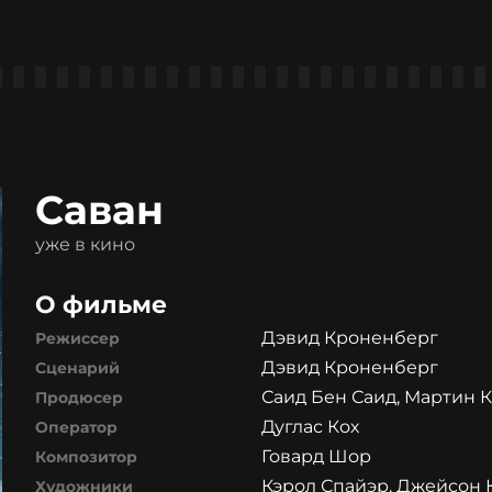
Саван
уже в кино
О фильме
Дэвид Кроненберг
Режиссер
Дэвид Кроненберг
Сценарий
Саид Бен Саид, Мартин 
Продюсер
Дуглас Кох
Оператор
Говард Шор
Композитор
Кэрол Спайэр, Джейсон 
Художники