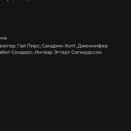
ама
Крюгер, Гай Пирс, Сандрин Холт, Дженнифер
забет Сондерс, Ингвар Эггерт Сигюрдссон