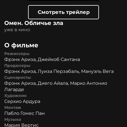
Смотреть трейлер
Омен. Обличье зла
уже в кино
О фильме
Режиссеры
Фрэнк Ариза, Джейкоб Сантана
Продюсеры
Фрэнк Ариза, Луиза Перзабаль, Мануэль Вега
Сценаристы
Фрэнк Ариза, Диего Айала, Марко Антонио
Лагарде
Художник
Серхио Ардура
Монтаж
Пабло Гомес Пан
Музыка
Мария Вертис