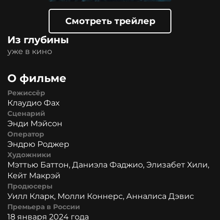
Смотреть трейлер
Из глубины
уже в кино
О фильме
Режиссёр
Клаудио Фах
Сценарий
Энди Мэйсон
Оператор
Эндрю Роджер
Художники
Мэттью Баттон, Даниэла Фаджио, Элизабет Хили,
Кейт Макрэй
Продюсеры
Уилл Кларк, Молли Коннерс, Анналиса Дэвис
Премьера в России
18 января 2024 года