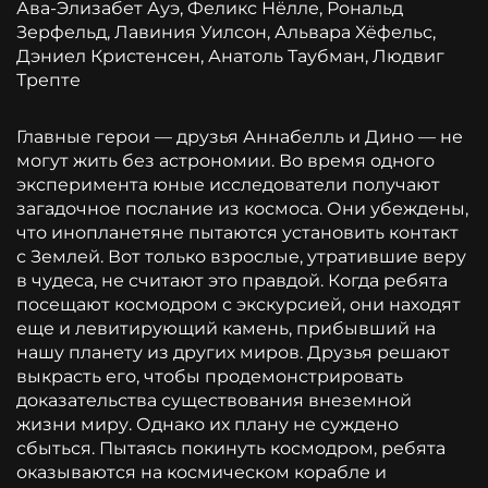
Ава-Элизабет Ауэ, Феликс Нёлле, Рональд
Зерфельд, Лавиния Уилсон, Альвара Хёфельс,
Дэниел Кристенсен, Анатоль Таубман, Людвиг
Трепте
Главные герои — друзья Аннабелль и Дино — не
могут жить без астрономии. Во время одного
эксперимента юные исследователи получают
загадочное послание из космоса. Они убеждены,
что инопланетяне пытаются установить контакт
с Землей. Вот только взрослые, утратившие веру
в чудеса, не считают это правдой. Когда ребята
посещают космодром с экскурсией, они находят
еще и левитирующий камень, прибывший на
нашу планету из других миров. Друзья решают
выкрасть его, чтобы продемонстрировать
доказательства существования внеземной
жизни миру. Однако их плану не суждено
сбыться. Пытаясь покинуть космодром, ребята
оказываются на космическом корабле и