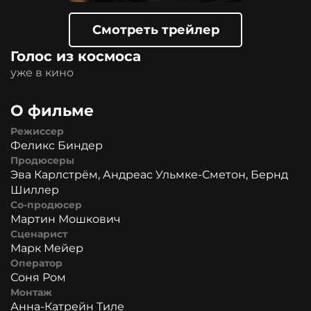
Смотреть трейлер
Голос из космоса
уже в кино
О фильме
Режиссер
Феликс Биндер
Продюсеры
Эва Карлстрём, Андреас Ульмке-Сметон, Бернд
Шиллер
Со-продюсер
Мартин Мошкович
Сценарист
Марк Мейер
Оператор
Соня Ром
Монтаж
Анна-Катрейн Тиле